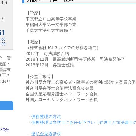
【学歴】
東京都立戸山高等学校卒業
早稲田大学第一文学部卒業
千葉大学法科大学院修了
【職歴】
（株式会社JALスカイでの勤務を経て）
2017年 司法試験合格
分 債
2018年12月 最高裁判所司法研修所 司法修習修了
破産・
2018年12月 弁護士登録
還請求
せ下さ
【公益活動等】
ており
神奈川県弁護士会高齢者・障害者の権利に関する委員会委
神奈川県弁護士会倒産法研究会会員
全国倒産処理弁護士ネットワーク会員
外国人ローヤリングネットワーク会員
・
債務整理の方法
・
債務整理は弁護士にお任せ下さい（弁護士と司法書士
30分
・
過払金返還請求