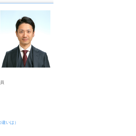
員
の違いは）