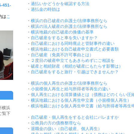
・
過払いかどうかを確認する方法
5-451-
・
過払金の時効は
約は
こ
・
横浜の自己破産の弁護士/法律事務所なら
・
横浜の法人破産の弁護士/法律事務所なら
・
横浜地裁の自己破産の換価の基準
・
自己破産をすると車を失いますか？
・
自己破産における同時廃止と管財事件の違い
・
横浜地裁における
自己破産申立書式と必要書類
・
自己破産（免責不許可事由とは）
・
２度目の破産申立てもあきらめずにご相談を
・
破産と相続財産（相続が破産にもたらす影響は）
・
自己破産をすると旅行・引越はできませんか？
・
横浜の個人再生の弁護士/法律事務所なら
・
小規模個人再生と給与所得者等再生の違い
・
個人再生における清算価値とは（債務はどのくらい圧
・
横浜地裁における個人再生申立書（小規模個人再生）
・
横浜地裁における個人再生申立書（給与所得者等再生
所横浜
ご覧下
・
自己破産・個人再生をすると会社にバレますか
・
公務員の方の債務整理なら
・
退職金の扱い（自己破産、個人再生）