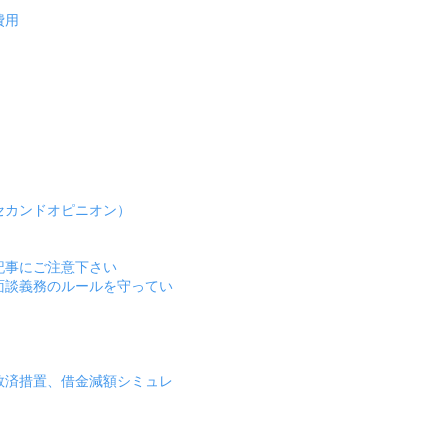
費用
セカンドオピニオン）
記事にご注意下さい
面談義務のルールを守ってい
救済措置、借金減額シミュレ