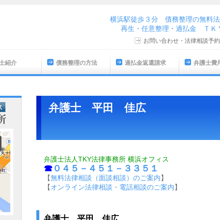
横浜駅徒歩３分 債務整理の無料法
再生・任意整理・過払金 ＴＫＹ法律
お問い合わせ・法律相談予約
士紹介
債務整理の方法
過払金返還請求
弁護士費
弁護士 平田 佳広
弁護士法人TKY法律事務所 横浜オフィス
☎
０４５－４５１－３３５１
【
無料法律相談（面談相談）のご案内
】
【
オンライン法律相談・電話相談のご案内
】
弁護士 平田 佳広