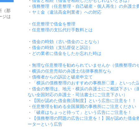
・
借金と相続（借金を相続したかもしれないときは）
・
債務整理（任意整理・自己破産・個人再生）の弁護士
所（那
・
ヤミ金（違法高金利業者）への対応
ージは
・
任意整理で借金を整理
・
任意整理の支払代行手数料とは
・
借金の時効（古い借金のことなら）
・
借金の時効（支払督促と訴訟）
・
どの業者に借金をしたか忘れた時は
・
無理な任意整理を勧められていませんか（債務整理の
・
横浜の任意売却の弁護士/法律事務所なら
・
債権者からの訴訟と破産申立て
・
「横浜の債務整理のおすすめの事務所〇選」といった
・
借金の整理は、地元・横浜の弁護士にご相談下さい（
ない全国対応の弁護士・司法書士にご注意下さい）
・
【国が認めた借金救済制度】という広告に注意を！！
・
任意整理を勧める全国展開の事務所にご注意ください
・
「破産はちょっと待って」という広告にご注意を！
・
【債務整理の問題の広告に注意を！】国が認めた借金
ーターという広告