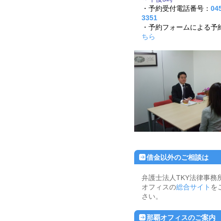
・予約受付電話番号：
04
3351
・予約フォームによる予
ちら
借金以外のご相談は
弁護士法人TKY法律事務
オフィスの
総合サイト
を
さい。
那覇オフィスのご案内