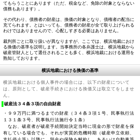
てもらうことにあります（ただ、税金など、免除の対象とならない
債務もあります）。
その代わり、債務者の財産は、換価の対象となり、債権者の配当に
充てられます。とはいっても、債務者の財産が全て取り上げられる
わけではありませんので、心配しすぎる必要はありません。
裁判所ごとに取り扱いが異なりますが、ここでは、横浜地裁におけ
る換価の基準を説明します。当事務所の各弁護士は、横浜地裁から
破産管財人として選任されることも多く、横浜地裁における運用を
熟知しております。
横浜地裁における換価の基準
横浜地裁における個人事件の場合には、以下の財産について
は、原則として、破産手続きにおける換価又は取立てをしませ
ん。
破産法３４条３項の自由財産
・９９万円に満つるまでの財産（３４条３項１号、民事執行法
１３１条３号、民事執行法施行令１条）
なお、破産者が破産手続開始決定当時に現金の形で財産を保
有している場合でも、それが実質的危機時期（破産申立依頼、
支払停止等）以降に、預金や保険を解約し、あるいは自動車等