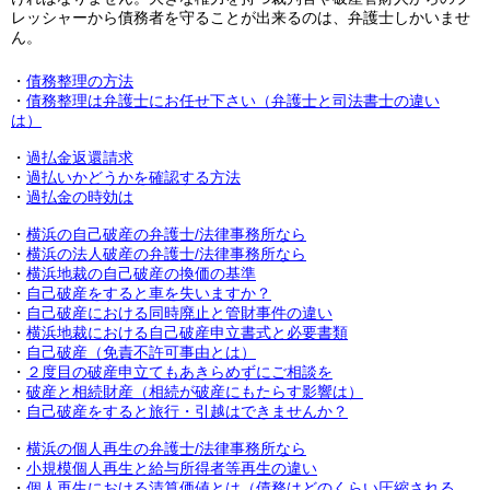
レッシャーから債務者を守ることが出来るのは、弁護士しかいませ
ん。
・
債務整理の方法
・
債務整理は弁護士にお任せ下さい（弁護士と司法書士の違い
は）
・
過払金返還請求
・
過払いかどうかを確認する方法
・
過払金の時効は
・
横浜の自己破産の弁護士/法律事務所なら
・
横浜の法人破産の弁護士/法律事務所なら
・
横浜地裁の自己破産の換価の基準
・
自己破産をすると車を失いますか？
・
自己破産における同時廃止と管財事件の違い
・
横浜地裁における
自己破産申立書式と必要書類
・
自己破産（免責不許可事由とは）
・
２度目の破産申立てもあきらめずにご相談を
・
破産と相続財産（相続が破産にもたらす影響は）
・
自己破産をすると旅行・引越はできませんか？
・
横浜の個人再生の弁護士/法律事務所なら
・
小規模個人再生と給与所得者等再生の違い
・
個人再生における清算価値とは（債務はどのくらい圧縮される