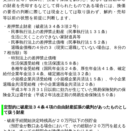
の財産を売却するなどして得られたものである場合には、換価
の要否の判断に際しては現金としては取り扱わず、解約・売却
等以前の状態を前提に判断します。
・差押禁止財産（破産法３４条３項２号）
・民事執行法上の差押禁止動産（民事執行法１３１条）
生活に欠くことのできない家財道具等
・民事執行法上の差押禁止債権（民事執行法１５２条）
退職金債権の４分の３（現実に退職していない場合は、８分の
７相当額）等
・特別法上の差押禁止債権
生活保護受給権（生活保護法５８条）
各種年金受給権（国民年金法２４条、厚生年金法４１条、確定
給付企業年金法３４条、確定拠出年金法３２条）
小規模企業共済受給権（小規模企業共済法１５条）、中小企業
退職金共済受給権（中小企業退職金共済法２０条）
平成３年３月３１日以前に効力が生じていた簡易保険契約の保
険金又は還付金（平成２年法改正前の簡易生命保険法５０条）
定型的に破産法３４条４項の自由財産拡張の裁判があったものとし
て扱う財産
・破産手続開始決定時残高が２０万円以下の預貯金
（預貯金が数口ある場合において、その総額が２０万円を超える