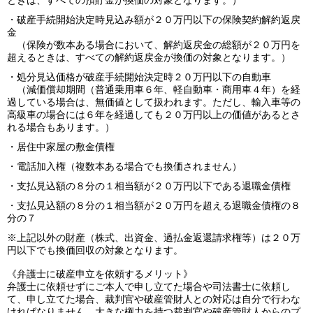
ときは、すべての預貯金が換価の対象となります。）
・破産手続開始決定時見込み額が２０万円以下の保険契約解約返戻
金
（保険が数本ある場合において、解約返戻金の総額が２０万円を
超えるときは、すべての解約返戻金が換価の対象となります。）
・処分見込価格が破産手続開始決定時２０万円以下の自動車
（減価償却期間（普通乗用車６年、軽自動車・商用車４年）を経
過している場合は、無価値として扱われます。ただし、輸入車等の
高級車の場合には６年を経過しても２０万円以上の価値があるとさ
れる場合もあります。）
・居住中家屋の敷金債権
・電話加入権（複数本ある場合でも換価されません）
・支払見込額の８分の１相当額が２０万円以下である退職金債権
・支払見込額の８分の１相当額が２０万円を超える退職金債権の８
分の７
※上記以外の財産（株式、出資金、過払金返還請求権等）は２０万
円以下でも換価回収の対象となります。
《弁護士に破産申立を依頼するメリット》
弁護士に依頼せずにご本人で申し立てた場合や司法書士に依頼し
て、申し立てた場合、裁判官や破産管財人との対応は自分で行わな
ければなりません。大きな権力を持つ裁判官や破産管財人からのプ