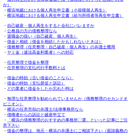
か）
・
横浜地裁における個人再生申立書（小規模個人再生）
・
横浜地裁における個人再生申立書（給与所得者等再生申立書）
・
自己破産・個人再生をすると会社にバレますか
・
公務員の方の債務整理なら
・
退職金の扱い（自己破産、個人再生）
・
借金と相続（借金を相続したかもしれないときは）
・
債務整理（任意整理・自己破産・個人再生）の弁護士費用
・
ヤミ金（違法高金利業者）への対応
・
任意整理で借金を整理
・
任意整理の支払代行手数料とは
・
借金の時効（古い借金のことなら）
・
借金の時効（支払督促と訴訟）
・
どの業者に借金をしたか忘れた時は
・
無理な任意整理を勧められていませんか（債務整理のセカンドオ
ピニオン）
・
横浜の任意売却の弁護士/法律事務所なら
・
債権者からの訴訟と破産申立て
・
「横浜の債務整理のおすすめの事務所〇選」といった記事にご注
意下さい
・
借金の整理は、地元・横浜の弁護士にご相談下さい（面談義務の