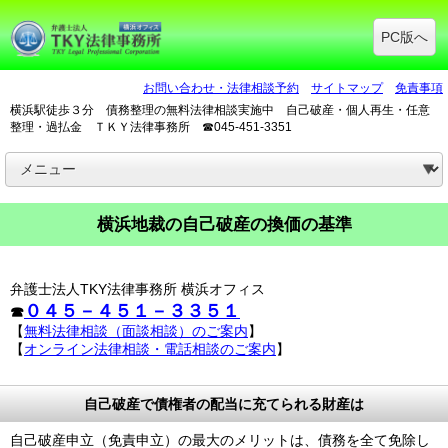
PC版へ
お問い合わせ・法律相談予約
サイトマップ
免責事項
横浜駅徒歩３分 債務整理の無料法律相談実施中 自己破産・個人再生・任意
整理・過払金 ＴＫＹ法律事務所 ☎045-451-3351
横浜地裁の自己破産の換価の基準
弁護士法人TKY法律事務所 横浜オフィス
０４５－４５１－３３５１
☎
【
無料法律相談（面談相談）のご案内
】
【
オンライン法律相談・電話相談のご案内
】
自己破産で債権者の配当に充てられる財産は
自己破産申立（免責申立）の最大のメリットは、債務を全て免除し