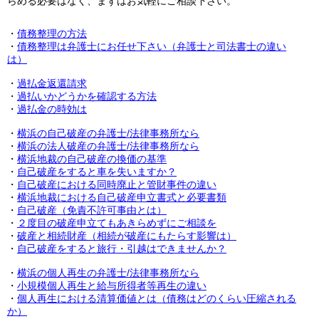
らめる必要はなく、まずはお気軽にご相談下さい。
・
債務整理の方法
・
債務整理は弁護士にお任せ下さい（弁護士と司法書士の違い
は）
・
過払金返還請求
・
過払いかどうかを確認する方法
・
過払金の時効は
・
横浜の自己破産の弁護士/法律事務所なら
・
横浜の法人破産の弁護士/法律事務所なら
・
横浜地裁の自己破産の換価の基準
・
自己破産をすると車を失いますか？
・
自己破産における同時廃止と管財事件の違い
・
横浜地裁における
自己破産申立書式と必要書類
・
自己破産（免責不許可事由とは）
・
２度目の破産申立てもあきらめずにご相談を
・
破産と相続財産（相続が破産にもたらす影響は）
・
自己破産をすると旅行・引越はできませんか？
・
横浜の個人再生の弁護士/法律事務所なら
・
小規模個人再生と給与所得者等再生の違い
・
個人再生における清算価値とは（債務はどのくらい圧縮される
か）