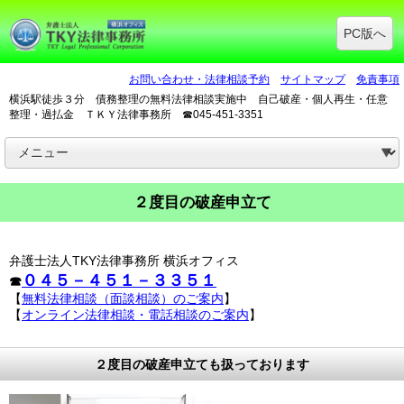
PC版へ
お問い合わせ・法律相談予約
サイトマップ
免責事項
横浜駅徒歩３分 債務整理の無料法律相談実施中 自己破産・個人再生・任意
整理・過払金 ＴＫＹ法律事務所 ☎045-451-3351
２度目の破産申立て
弁護士法人TKY法律事務所 横浜オフィス
０４５－４５１－３３５１
☎
【
無料法律相談（面談相談）のご案内
】
【
オンライン法律相談・電話相談のご案内
】
２度目の破産申立ても扱っております