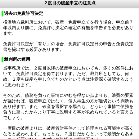
２度目の破産申立の注意点
過去の免責許可決定
横浜地方裁判所において、破産・免責申立てを行う場合、申立前７
年以内より前に、免責許可決定の確定の有無を申告する必要があり
ます。
免責許可決定が「有り」の場合、免責許可決定日の申告と免責決定
書を提出する必要があります。
裁判所の運用
当事務所では、２度目以降の破産申立においても、多くの案件にお
いて、免責許可決定を得ております。ただ、裁判所としても、何
故、２度も破産を申し立てたのかという点は注意深く確認するよう
に思われます。
そのため、債務を負った事情にやむを得ない点よりも、浪費の要素
が強ければ、破産申立ではなく、個人再生の方が適切という判断も
あり得ます。また、破産を選択する場合も、どういう事情で債務を
負うに至ったかをより丁寧に説明する事が求められていると言える
でしょう。
一度目の破産よりは、破産管財事件として処理される可能性が高く
なると思われます。もっとも、２度目だからといって最初からあき