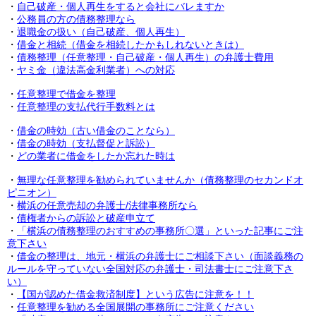
・
自己破産・個人再生をすると会社にバレますか
・
公務員の方の債務整理なら
・
退職金の扱い（自己破産、個人再生）
・
借金と相続（借金を相続したかもしれないときは）
・
債務整理（任意整理・自己破産・個人再生）の弁護士費用
・
ヤミ金（違法高金利業者）への対応
・
任意整理で借金を整理
・
任意整理の支払代行手数料とは
・
借金の時効（古い借金のことなら）
・
借金の時効（支払督促と訴訟）
・
どの業者に借金をしたか忘れた時は
・
無理な任意整理を勧められていませんか（債務整理のセカンドオ
ピニオン）
・
横浜の任意売却の弁護士/法律事務所なら
・
債権者からの訴訟と破産申立て
・
「横浜の債務整理のおすすめの事務所〇選」といった記事にご注
意下さい
・
借金の整理は、地元・横浜の弁護士にご相談下さい（面談義務の
ルールを守っていない全国対応の弁護士・司法書士にご注意下さ
い）
・
【国が認めた借金救済制度】という広告に注意を！！
・
任意整理を勧める全国展開の事務所にご注意ください