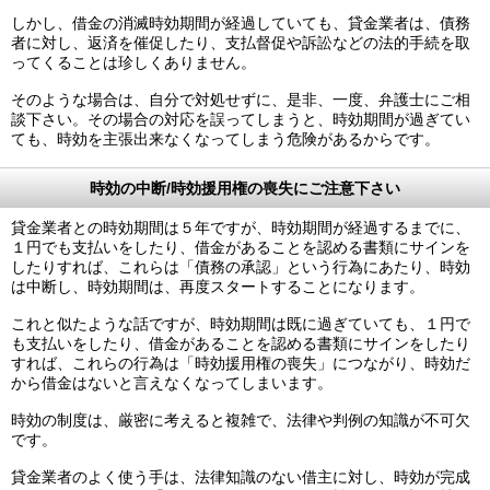
しかし、借金の消滅時効期間が経過していても、貸金業者は、債務
者に対し、返済を催促したり、支払督促や訴訟などの法的手続を取
ってくることは珍しくありません。
そのような場合は、自分で対処せずに、是非、一度、弁護士にご相
談下さい。その場合の対応を誤ってしまうと、時効期間が過ぎてい
ても、時効を主張出来なくなってしまう危険があるからです。
時効の中断/時効援用権の喪失にご注意下さい
貸金業者との時効期間は５年ですが、時効期間が経過するまでに、
１円でも支払いをしたり、借金があることを認める書類にサインを
したりすれば、これらは「債務の承認」という行為にあたり、時効
は中断し、時効期間は、再度スタートすることになります。
これと似たような話ですが、時効期間は既に過ぎていても、１円で
も支払いをしたり、借金があることを認める書類にサインをしたり
すれば、これらの行為は「時効援用権の喪失」につながり、時効だ
から借金はないと言えなくなってしまいます。
時効の制度は、厳密に考えると複雑で、法律や判例の知識が不可欠
です。
貸金業者のよく使う手は、法律知識のない借主に対し、時効が完成