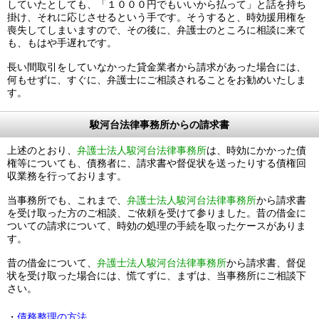
していたとしても、「１０００円でもいいから払って」と話を持ち
掛け、それに応じさせるという手です。そうすると、時効援用権を
喪失してしまいますので、その後に、弁護士のところに相談に来て
も、もはや手遅れです。
長い間取引をしていなかった貸金業者から請求があった場合には、
何もせずに、すぐに、弁護士にご相談されることをお勧めいたしま
す。
駿河台法律事務所からの請求書
上述のとおり、
弁護士法人駿河台法律事務所
は、時効にかかった債
権等についても、債務者に、請求書や督促状を送ったりする債権回
収業務を行っております。
当事務所でも、これまで、
弁護士法人駿河台法律事務所
から請求書
を受け取った方のご相談、ご依頼を受けて参りました。昔の借金に
ついての請求について、時効の処理の手続を取ったケースがありま
す。
昔の借金について、
弁護士法人駿河台法律事務所
から請求書、督促
状を受け取った場合には、慌てずに、まずは、当事務所にご相談下
さい。
・
債務整理の方法