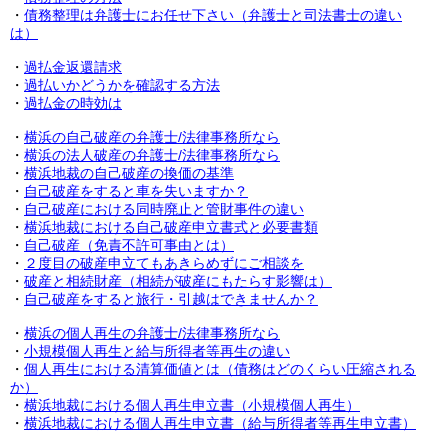
・
債務整理は弁護士にお任せ下さい（弁護士と司法書士の違い
は）
・
過払金返還請求
・
過払いかどうかを確認する方法
・
過払金の時効は
・
横浜の自己破産の弁護士/法律事務所なら
・
横浜の法人破産の弁護士/法律事務所なら
・
横浜地裁の自己破産の換価の基準
・
自己破産をすると車を失いますか？
・
自己破産における同時廃止と管財事件の違い
・
横浜地裁における
自己破産申立書式と必要書類
・
自己破産（免責不許可事由とは）
・
２度目の破産申立てもあきらめずにご相談を
・
破産と相続財産（相続が破産にもたらす影響は）
・
自己破産をすると旅行・引越はできませんか？
・
横浜の個人再生の弁護士/法律事務所なら
・
小規模個人再生と給与所得者等再生の違い
・
個人再生における清算価値とは（債務はどのくらい圧縮される
か）
・
横浜地裁における個人再生申立書（小規模個人再生）
・
横浜地裁における個人再生申立書（給与所得者等再生申立書）