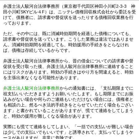
弁護士法人駿河台法律事務所（東京都千代田区神田小川町2-3-3 神
田小川町SKYビル４F）は、ニッテレ債権回収株式会社から委託を受
けて、債務者に、請求書や督促状を送ったりする債権回収業務を行
っております。
ただ、その中には、既に消滅時効期間を経過した債権についても、
請求書や督促状を送っています。こうした業務は違法ではありませ
ん。消滅時効期間を経過しても、時効援用の手続きをとらなけれ
ば、債権は存続しているからです。
弁護士法人駿河台法律事務所から、昔の借金についての請求書や督
促状を受け取った後、弁護士法人駿河台法律事務所に連絡すること
にはリスクがあります。時効の手続きはやり方を間違えると、時効
を主張出来なくなる可能性があります。
弁護士法人駿河台法律事務所
からの通知書には、「支払期限までに
祖支払いいただきますようお願いいたします。もし期限までにお振
込みがない場合や何らのご連絡もいただけない場合には、債権者と
も相談の上、然るべき法的手続きをとらせていただく場合もござい
ます」と書かれていることがありますが、慌てて連絡をしてしまう
と、時効の援用が難しくなる場合があります。
実際にも慌てて連絡をしてしまい、「一括での支払いが難しい場合
は少しでの支払いでもいいです」と誘導されて、支払ってしまうケ
ースがありますが、非常に危険です。