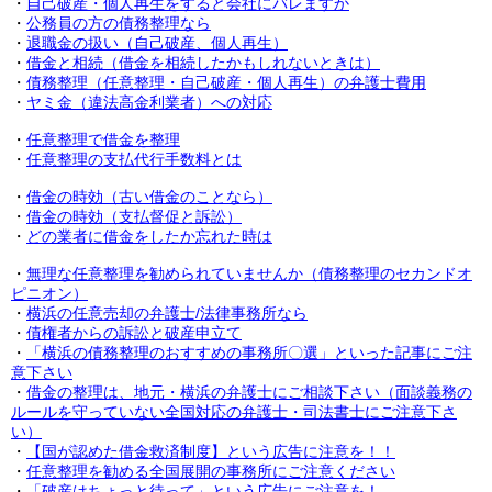
・
自己破産・個人再生をすると会社にバレますか
・
公務員の方の債務整理なら
・
退職金の扱い（自己破産、個人再生）
・
借金と相続（借金を相続したかもしれないときは）
・
債務整理（任意整理・自己破産・個人再生）の弁護士費用
・
ヤミ金（違法高金利業者）への対応
・
任意整理で借金を整理
・
任意整理の支払代行手数料とは
・
借金の時効（古い借金のことなら）
・
借金の時効（支払督促と訴訟）
・
どの業者に借金をしたか忘れた時は
・
無理な任意整理を勧められていませんか（債務整理のセカンドオ
ピニオン）
・
横浜の任意売却の弁護士/法律事務所なら
・
債権者からの訴訟と破産申立て
・
「横浜の債務整理のおすすめの事務所〇選」といった記事にご注
意下さい
・
借金の整理は、地元・横浜の弁護士にご相談下さい（面談義務の
ルールを守っていない全国対応の弁護士・司法書士にご注意下さ
い）
・
【国が認めた借金救済制度】という広告に注意を！！
・
任意整理を勧める全国展開の事務所にご注意ください
・
「破産はちょっと待って」という広告にご注意を！