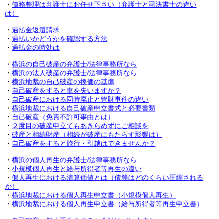
・
債務整理は弁護士にお任せ下さい（弁護士と司法書士の違い
は）
・
過払金返還請求
・
過払いかどうかを確認する方法
・
過払金の時効は
・
横浜の自己破産の弁護士/法律事務所なら
・
横浜の法人破産の弁護士/法律事務所なら
・
横浜地裁の自己破産の換価の基準
・
自己破産をすると車を失いますか？
・
自己破産における同時廃止と管財事件の違い
・
横浜地裁における
自己破産申立書式と必要書類
・
自己破産（免責不許可事由とは）
・
２度目の破産申立てもあきらめずにご相談を
・
破産と相続財産（相続が破産にもたらす影響は）
・
自己破産をすると旅行・引越はできませんか？
・
横浜の個人再生の弁護士/法律事務所なら
・
小規模個人再生と給与所得者等再生の違い
・
個人再生における清算価値とは（債務はどのくらい圧縮される
か）
・
横浜地裁における個人再生申立書（小規模個人再生）
・
横浜地裁における個人再生申立書（給与所得者等再生申立書）