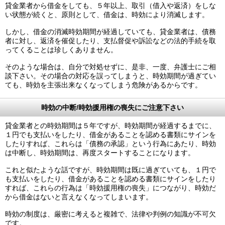
貸金業者から借金をしても、５年以上、取引（借入や返済）をしな
い状態が続くと、原則として、借金は、時効により消滅します。
しかし、借金の消滅時効期間が経過していても、貸金業者は、債務
者に対し、返済を催促したり、支払督促や訴訟などの法的手続を取
ってくることは珍しくありません。
そのような場合は、自分で対処せずに、是非、一度、弁護士にご相
談下さい。その場合の対応を誤ってしまうと、時効期間が過ぎてい
ても、時効を主張出来なくなってしまう危険があるからです。
時効の中断/時効援用権の喪失にご注意下さい
貸金業者との時効期間は５年ですが、時効期間が経過するまでに、
１円でも支払いをしたり、借金があることを認める書類にサインを
したりすれば、これらは「債務の承認」という行為にあたり、時効
は中断し、時効期間は、再度スタートすることになります。
これと似たような話ですが、時効期間は既に過ぎていても、１円で
も支払いをしたり、借金があることを認める書類にサインをしたり
すれば、これらの行為は「時効援用権の喪失」につながり、時効だ
から借金はないと言えなくなってしまいます。
時効の制度は、厳密に考えると複雑で、法律や判例の知識が不可欠
です。