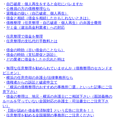
・
自己破産・個人再生をすると会社にバレますか
・
公務員の方の債務整理なら
・
退職金の扱い（自己破産、個人再生）
・
借金と相続（借金を相続したかもしれないときは）
・
債務整理（任意整理・自己破産・個人再生）の弁護士費用
・
ヤミ金（違法高金利業者）への対応
・
任意整理で借金を整理
・
任意整理の支払代行手数料とは
・
借金の時効（古い借金のことなら）
・
借金の時効（支払督促と訴訟）
・
どの業者に借金をしたか忘れた時は
・
無理な任意整理を勧められていませんか（債務整理のセカンドオ
ピニオン）
・
横浜の任意売却の弁護士/法律事務所なら
・
債権者からの訴訟と破産申立て
・
「横浜の債務整理のおすすめの事務所〇選」といった記事にご注
意下さい
・
借金の整理は、地元・横浜の弁護士にご相談下さい（面談義務の
ルールを守っていない全国対応の弁護士・司法書士にご注意下さ
い）
・
【国が認めた借金救済制度】という広告に注意を！！
・
任意整理を勧める全国展開の事務所にご注意ください