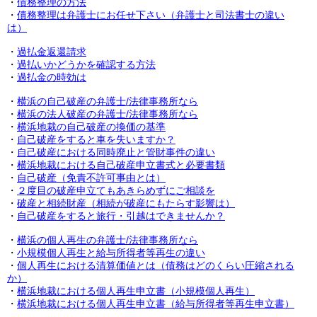
・
債務整理の方法
・
債務整理は弁護士にお任せ下さい（弁護士と司法書士の違い
は）
・
過払金返還請求
・
過払いかどうかを確認する方法
・
過払金の時効は
・
横浜の自己破産の弁護士/法律事務所なら
・
横浜の法人破産の弁護士/法律事務所なら
・
横浜地裁の自己破産の換価の基準
・
自己破産をすると車を失いますか？
・
自己破産における同時廃止と管財事件の違い
・
横浜地裁における
自己破産申立書式と必要書類
・
自己破産（免責不許可事由とは）
・
２度目の破産申立てもあきらめずにご相談を
・
破産と相続財産（相続が破産にもたらす影響は）
・
自己破産をすると旅行・引越はできませんか？
・
横浜の個人再生の弁護士/法律事務所なら
・
小規模個人再生と給与所得者等再生の違い
・
個人再生における清算価値とは（債務はどのくらい圧縮される
か）
・
横浜地裁における個人再生申立書（小規模個人再生）
・
横浜地裁における個人再生申立書（給与所得者等再生申立書）