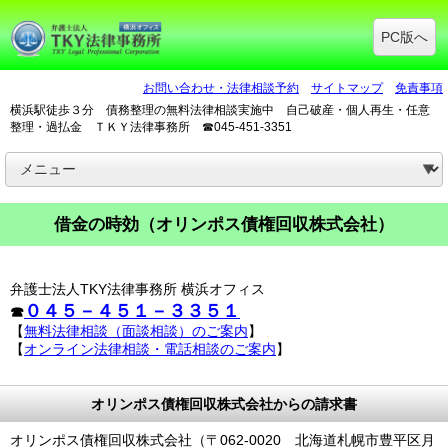
PC版へ
お問い合わせ・法律相談予約
サイトマップ
免責事項
横浜駅徒歩３分 債務整理の無料法律相談実施中 自己破産・個人再生・任意
整理・過払金 ＴＫＹ法律事務所 ☎045-451-3351
借金の時効（オリンポス債権回収株式会社）
弁護士法人TKY法律事務所 横浜オフィス
０４５－４５１－３３５１
☎
【
無料法律相談（面談相談）のご案内
】
【
オンライン法律相談・電話相談のご案内
】
オリンポス債権回収株式会社からの請求書
オリンポス債権回収株式会社（〒062-0020 北海道札幌市豊平区月