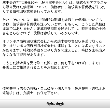
寒中央通7丁目6番20号 JA月寒中央ビル）は、株式会社アプラスか
ら譲り受けた債権等について、債務者に、請求書や督促状を送った
りする債権回収業務を行っております。
ただ、その中には、既に消滅時効期間を経過した債権についても、
多数、請求書や督促状を送っています。もちろん、こうした業務は
違法ではありません。消滅時効期間を経過しても、時効援用の手続
きをとらなければ、債権は存続しているからです。
オリンポス債権回収株式会社からの請求書や督促状を受け取った
後、オリンポス債権回収株式会社に連絡することには多大なリスク
があります。時効の手続きはやり方を間違えると、時効を主張出来
なくなる可能性があります。
こうした請求書を受け取った際には、何も手をつけずに、すぐに、
弁護士にご相談されることをお勧めします。
債務整理（借金の時効・自己破産・個人再生・任意整理・過払金返
還請求）は、弁護士にお任せ下さい。
借金の時効